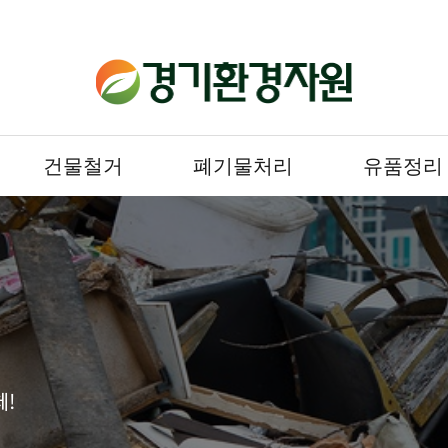
건물철거
폐기물처리
유품정리
체!