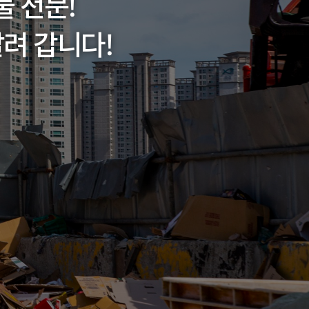
물 전문!
려 갑니다!