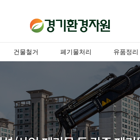
건물철거
폐기물처리
유품정리