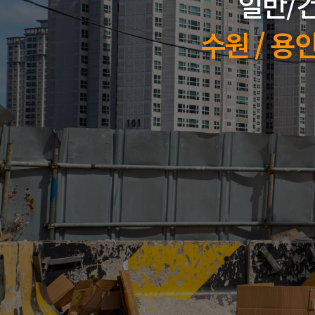
일반/건
수원 / 용