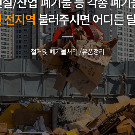
설/산업 폐기물 등 각종 폐기
인 전지역
불러주시면 어디든 달
철거및 폐기물처리 /유품정리