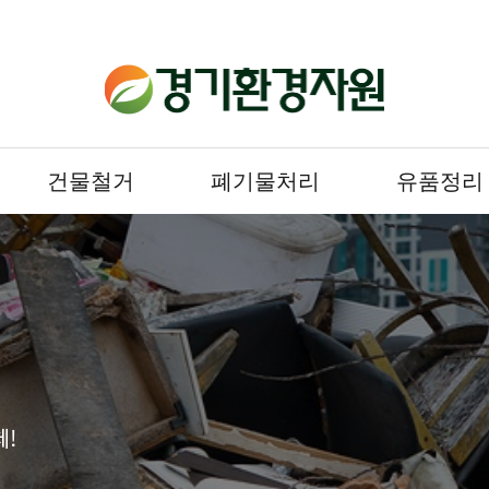
건물철거
폐기물처리
유품정리
체!